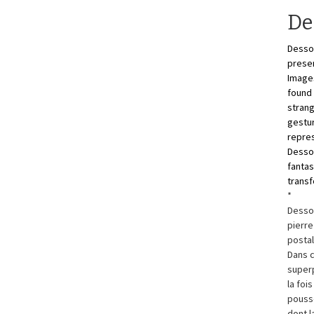
De
Dessou
presen
Images
found 
strang
gestur
repres
Dessou
fantas
transf
*
Dessou
pierre
postal
Dans c
superp
la foi
poussé
dont l