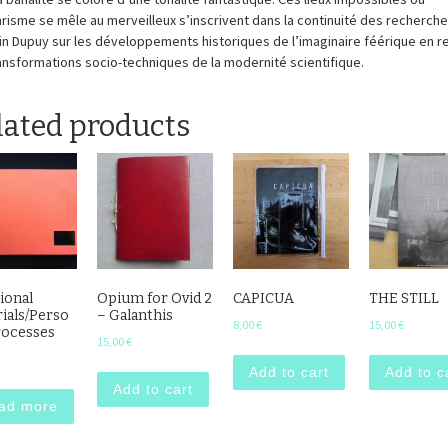
itarisme se mêle au merveilleux s’inscrivent dans la continuité des recherch
n Dupuy sur les développements historiques de l’imaginaire féérique en re
ansformations socio-techniques de la modernité scientifique.
lated products
ional
Opium for Ovid 2
CAPICUA
THE STILL
ials/Perso
– Galanthis
8,00
€
15,00
€
rocesses
15,00
€
Add to cart
Add to c
Add to cart
ad more