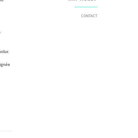
CONTACT
e
molux
signée