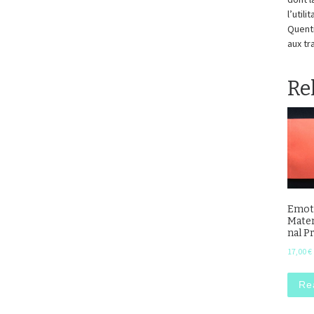
l’util
Quenti
aux tr
Re
Emot
Mater
nal P
17,00
€
Re