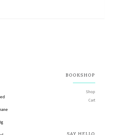
BOOKSHOP
Shop
ted
Cart
hane
0g
SAY HELLO
nd