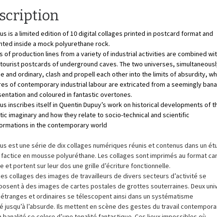
scription
s is a limited edition of 10 digital collages printed in postcard format and
ted inside a mock polyurethane rock.
 of production lines from a variety of industrial activities are combined wi
tourist postcards of underground caves. The two universes, simultaneousl
e and ordinary, clash and propell each other into the limits of absurdity, wh
es of contemporary industrial labour are extricated from a seemingly bana
entation and coloured in fantastic overtones.
s inscribes itself in Quentin Dupuy’s work on historical developments of t
tic imaginary and how they relate to socio-technical and scientific
ormations in the contemporary world
s est une série de dix collages numériques réunis et contenus dans un étu
 factice en mousse polyuréthane. Les collages sont imprimés au format ca
e et portent sur leur dos une grille d’écriture fonctionnelle.
es collages des images de travailleurs de divers secteurs d’activité se
osent à des images de cartes postales de grottes souterraines.
Deux uni
s étranges et ordinaires se télescopent ainsi dans un systématisme
 jusqu’à l’absurde. Ils mettent en scène des gestes du travail contempora
a banalité se colore d’une tonalité fantastique. Ces lieux impossibles où