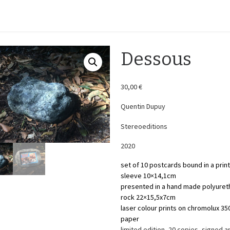
H O M E
Dessous
30,00
€
Quentin Dupuy
Stereoeditions
2020
set of 10 postcards bound in a prin
sleeve 10×14,1cm
presented in a hand made polyuret
rock 22×15,5x7cm
laser colour prints on chromolux 35
paper
limited edition, 20 copies, signed a