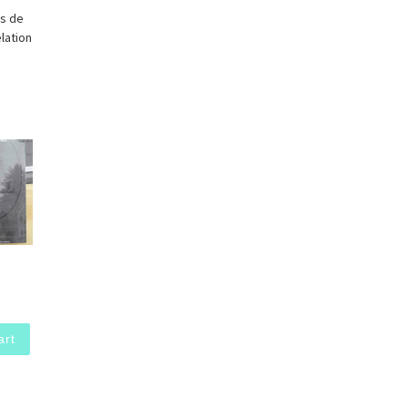
es de
lation
art