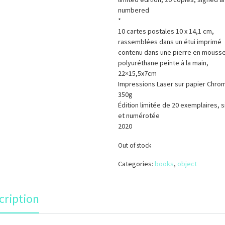
numbered
*
10 cartes postales 10 x 14,1 cm,
rassemblées dans un étui imprimé
contenu dans une pierre en mouss
polyuréthane peinte à la main,
22×15,5x7cm
Impressions Laser sur papier Chro
350g
Édition limitée de 20 exemplaires, 
et numérotée
2020
Out of stock
Categories:
books
,
object
cription