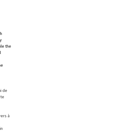
th
y
ile the
l
he
i de
rte
vers à
in